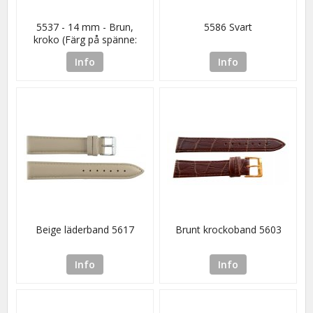
5537 - 14 mm - Brun,
5586 Svart
kroko (Färg på spänne:
Guld)
Info
Info
Beige läderband 5617
Brunt krockoband 5603
Info
Info