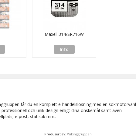
Maxell 314/SR716W
Info
s
nggruppen får du en komplett e-handelslösning med en sökmotorvänl
 professionell och unik design enligt dina önskemål samt även
lplats, e-post, statistik mm..
Produsert av:
Wikinggruppen