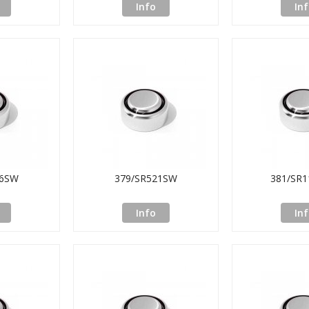
Info
In
26SW
379/SR521SW
381/SR
Info
In