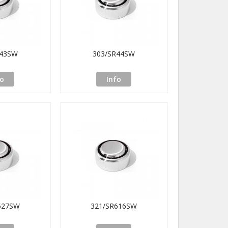
R43SW
303/SR44SW
fo
Info
527SW
321/SR616SW