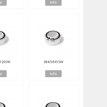
fo
Info
1120SW
384/SR41SW
fo
Info