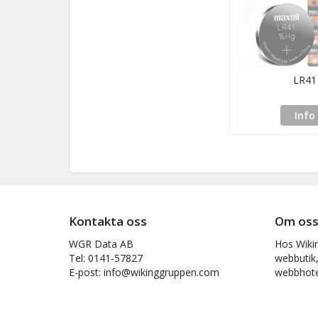
LR41
Info
Kontakta oss
Om os
WGR Data AB
Hos Wiki
Tel: 0141-57827
webbutik,
E-post: info@wikinggruppen.com
webbhotel