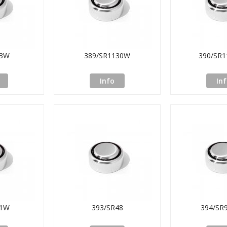
43W
389/SR1130W
390/SR
Info
In
41W
393/SR48
394/SR