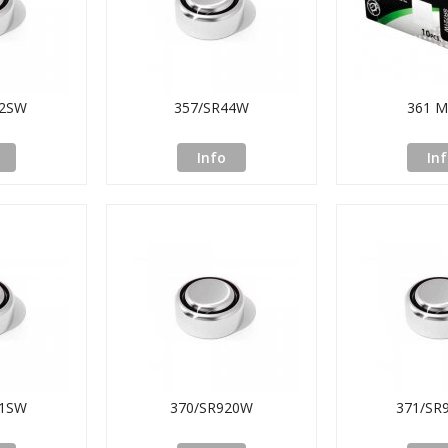
12SW
357/SR44W
361 M
Info
In
21SW
370/SR920W
371/SR