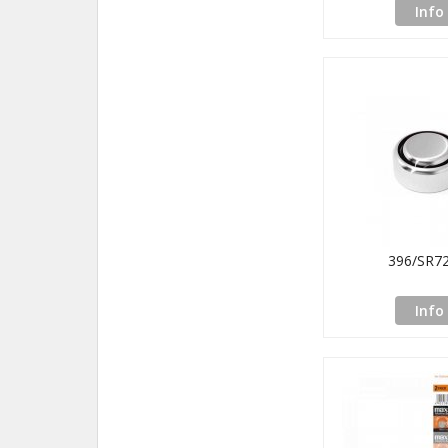
Info
396/SR7
Info