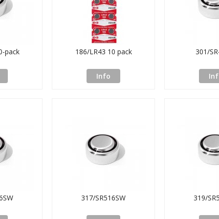
0-pack
186/LR43 10 pack
301/S
Info
In
16SW
317/SR516SW
319/SR