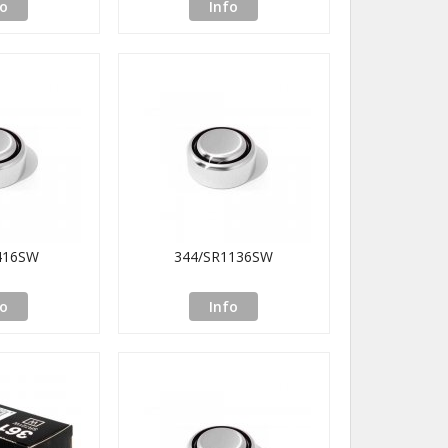
fo
Info
416SW
344/SR1136SW
fo
Info