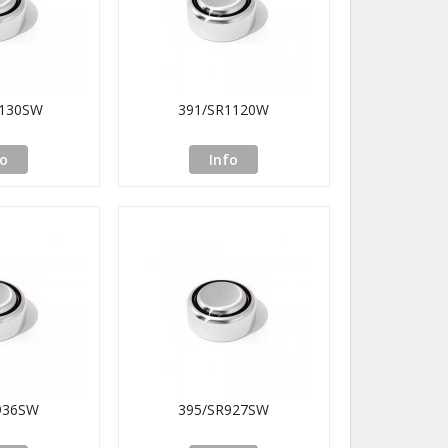
1130SW
391/SR1120W
fo
Info
936SW
395/SR927SW