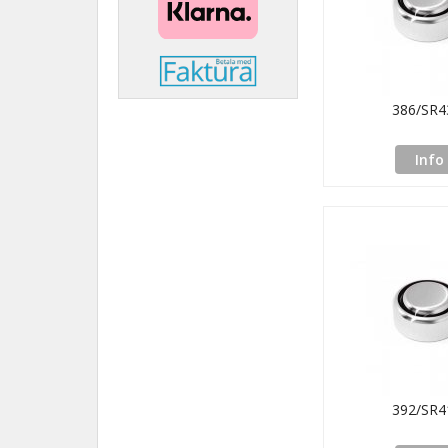
386/SR
Info
392/SR