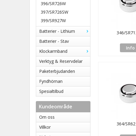
396/SR726W
397/SR726SW
399/SR927W
Batterier - Lithium
346/SR7
Batterier - Stav
Info
Klockarmband
Verktyg & Reservdelar
Paketerbjudanden
Fyndhörnan
Spesialtilbud
Kundeområde
Om oss
364/SR6
Villkor