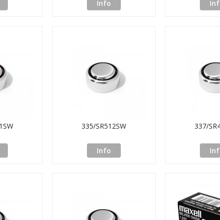
Info
In
31SW
335/SR512SW
337/SR
Info
In