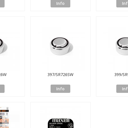
Info
In
26W
397/SR726SW
399/S
Info
In