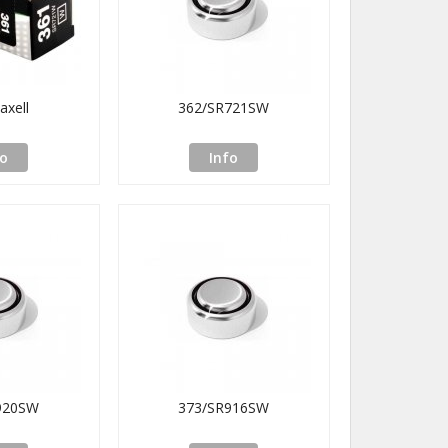
axell
362/SR721SW
fo
Info
920SW
373/SR916SW