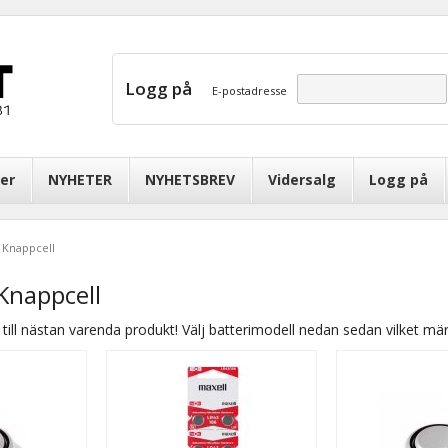
Logg på
E-postadresse
er
NYHETER
NYHETSBREV
Vidersalg
Logg på
- Knappcell
 Knappcell
till nästan varenda produkt! Välj batterimodell nedan sedan vilket märke