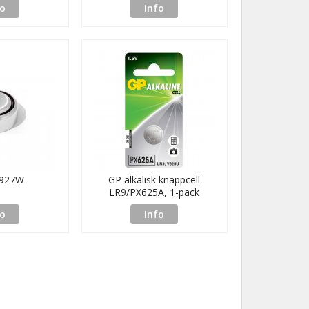
fo
Info
R927W
GP alkalisk knappcell
LR9/PX625A, 1-pack
fo
Info