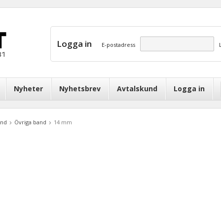
Logga in
E-postadress
Nyheter
Nyhetsbrev
Avtalskund
Logga in
and
Övriga band
14 mm