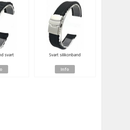
nd svart
Svart silikonband
fo
Info