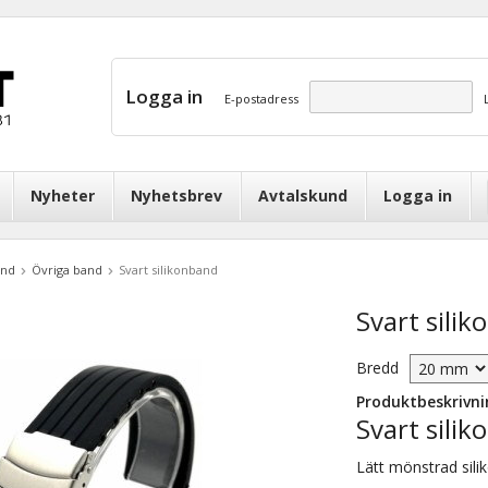
Logga in
E-postadress
Nyheter
Nyhetsbrev
Avtalskund
Logga in
and
Övriga band
Svart silikonband
Svart sili
Bredd
Produktbeskrivni
Svart sili
Lätt mönstrad sili