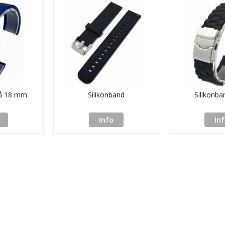
lå 18 mm
Silikonband
Silikonba
Info
In