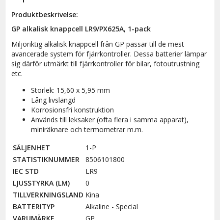
Produktbeskrivelse:
GP alkalisk knappcell LR9/PX625A, 1-pack
Miljöriktig alkalisk knappcell från GP passar till de mest
avancerade system för fjärrkontroller. Dessa batterier lämpar
sig därför utmärkt till fjärrkontroller för bilar, fotoutrustning
etc.
Storlek: 15,60 x 5,95 mm
Lång livslängd
Korrosionsfri konstruktion
Används till leksaker (ofta flera i samma apparat),
miniräknare och termometrar m.m.
SÄLJENHET
1-P
STATISTIKNUMMER
8506101800
IEC STD
LR9
LJUSSTYRKA (LM)
0
TILLVERKNINGSLAND
Kina
BATTERITYP
Alkaline - Special
VARUMÄRKE
GP