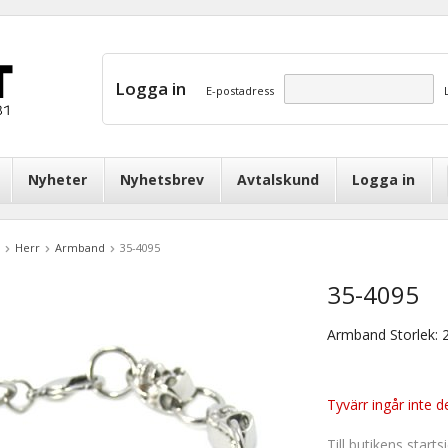
Logga in
E-postadress
Nyheter
Nyhetsbrev
Avtalskund
Logga in
Herr
Armband
35-4095
35-4095
Armband Storlek:
Tyvärr ingår inte de
Till butikens starts