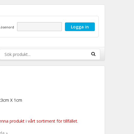
Lösenord
 23cm X 1cm
nna produkt i vårt sortiment för tillfället.
ida »