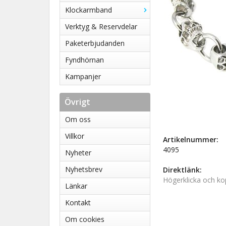
Klockarmband
Verktyg & Reservdelar
Paketerbjudanden
Fyndhörnan
Kampanjer
Övrigt
Om oss
Villkor
Artikelnummer:
4095
Nyheter
Nyhetsbrev
Direktlänk:
Högerklicka och ko
Länkar
Kontakt
Om cookies