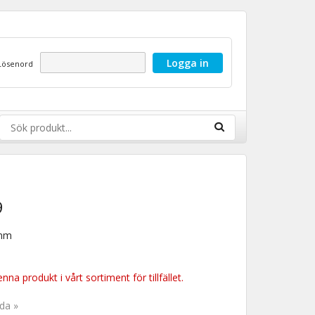
Lösenord
9
1mm
nna produkt i vårt sortiment för tillfället.
ida »