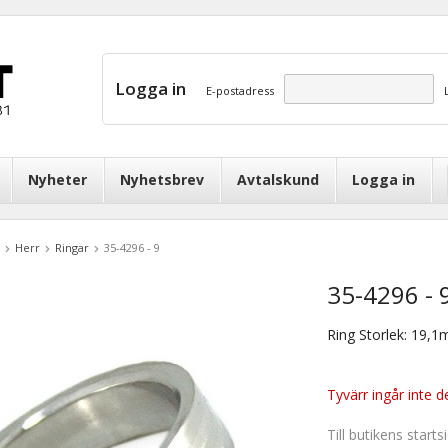
Logga in
E-postadress
Nyheter
Nyhetsbrev
Avtalskund
Logga in
Herr
Ringar
35-4296 - 9
35-4296 - 
Ring Storlek: 19,
Tyvärr ingår inte de
Till butikens starts