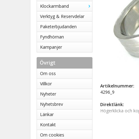
Klockarmband
Verktyg & Reservdelar
Paketerbjudanden
Fyndhörnan
Kampanjer
Övrigt
Om oss
Villkor
Artikelnummer:
4296_9
Nyheter
Nyhetsbrev
Direktlänk:
Högerklicka och ko
Länkar
Kontakt
Om cookies