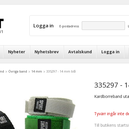
Logga in
E-postadress
Nyheter
Nyhetsbrev
Avtalskund
Logga in
and
Övriga band
14 mm
335297 - 14 mm blå
335297 - 
Kardborreband uta
Tyvärr ingår inte de
Till butikens starts